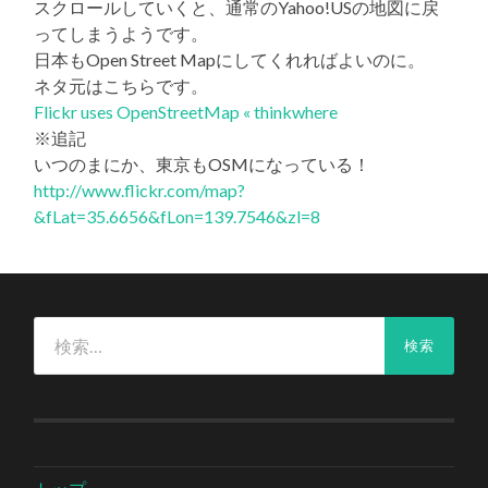
スクロールしていくと、通常のYahoo!USの地図に戻
ってしまうようです。
日本もOpen Street Mapにしてくれればよいのに。
ネタ元はこちらです。
Flickr uses OpenStreetMap « thinkwhere
※追記
いつのまにか、東京もOSMになっている！
http://www.flickr.com/map?
&fLat=35.6656&fLon=139.7546&zl=8
検
索: