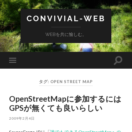
CONVIVIAL-WEB
WEBを共に愉しむ。
検
モ
索
バ
フ
イ
ィ
ル
ー
タグ:
OPEN STREET MAP
メ
ル
ニ
ド
ュ
を
OpenStreetMapに参加するには
ー
切
を
り
GPSが無くても良いらしい
切
替
り
え
替
る
2009年2月4日
え
る
SourceForge.JPに「
誰でもできるOpenStreetMapへの