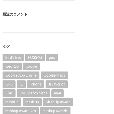
最近のコメント
タグ
Bird's Eye
FOSS4G
geo
GeoRSS
google
Google App Engine
Google Maps
GPS
IE
iPhone
JavaScript
KML
Live Search Maps
ma4
MashUp
Mash up
MashUp Award
Mashup Award 4th
mashup awards