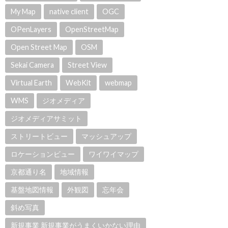
My Map
native client
OGC
OPenLayers
OpenStreetMap
Open Street Map
OSM
Sekai Camera
Street View
Virtual Earth
WebKit
webmap
WMS
ジオメディア
ジオメディアサミット
ストリートビュー
マッシュアップ
ロケーションビュー
ワイワイマップ
京都通り名
地域情報
基盤地図情報
外観図
忘年会
斜め写真
新規事業 新規事業がうまくいかない理由