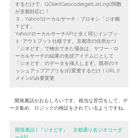
するだけで、GClientGeocoder.getLatLng()関数
が京都対応に！
３．Yahoo!ローカルサーチ・プロキシ「ジオ櫛
Ｙどす」
Yahoo!ローカルサーチAPIと全く同じインプッ
ト･アウトプット仕様です。京都市の住所かつ
「ジオどす」で検出できた場合は、ヤフー・ロ
ーカルサーチの結果の先頭アイテムにとして
「ジオどす」のデータを挿入します。既存のマ
ッシュアップアプリを1行変更するだけ！URLド
メインのみ要変更
開発裏話がおもしろいです。相当な苦労をして、デ
ータ集め、ロジックの検証をされているようですね。
開発裏話 | 『ジオどす』 京都通り名ジオコーダ
ーAPI