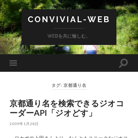
CONVIVIAL-WEB
WEBを共に愉しむ。
検
モ
索
バ
フ
イ
ィ
ル
ー
タグ:
京都通り名
メ
ル
ニ
ド
ュ
を
京都通り名を検索できるジオコ
ー
切
を
り
ーダーAPI「ジオどす」
切
替
り
え
替
る
2009年1月28日
え
る
ロカポの上田さんより、なんともユニークなジオコ