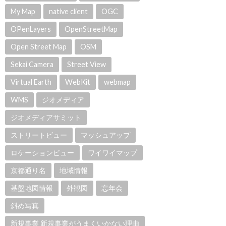
My Map
native client
OGC
OPenLayers
OpenStreetMap
Open Street Map
OSM
Sekai Camera
Street View
Virtual Earth
WebKit
webmap
WMS
ジオメディア
ジオメディアサミット
ストリートビュー
マッシュアップ
ロケーションビュー
ワイワイマップ
京都通り名
地域情報
基盤地図情報
外観図
忘年会
斜め写真
新規事業 新規事業がうまくいかない理由