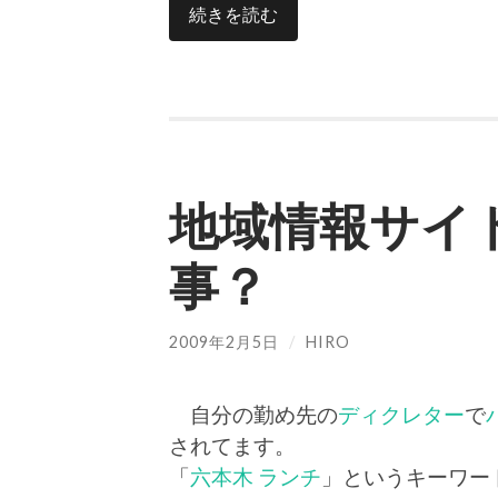
続きを読む
地域情報サイ
事？
2009年2月5日
/
HIRO
自分の勤め先の
ディクレター
で
されてます。
「
六本木 ランチ
」というキーワー