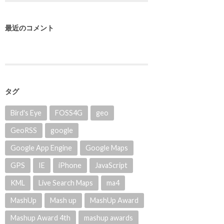
最近のコメント
タグ
Bird's Eye
FOSS4G
geo
GeoRSS
google
Google App Engine
Google Maps
GPS
IE
iPhone
JavaScript
KML
Live Search Maps
ma4
MashUp
Mash up
MashUp Award
Mashup Award 4th
mashup awards