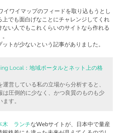
たり、ワイワイマップのフィードを取り込もうとし
る上でも面白げなことにチャレンジしてくれ
けない人でもこれくらいのサイトなら作れる
。。
プットが少ないという記事がありました。
ng Local：地域ポータルとネット上の格
を運営している私の立場から分析すると、
報は圧倒的に少なく、かつ良質のものも少
います。
本木 ランチ
なWebサイトが、日本中で量産
情報格差にも違った未来が見えてくるのでし