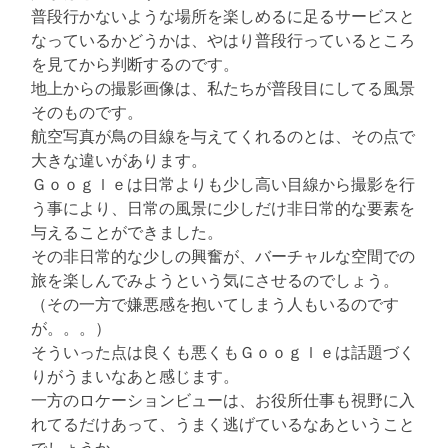
普段行かないような場所を楽しめるに足るサービスと
なっているかどうかは、やはり普段行っているところ
を見てから判断するのです。
地上からの撮影画像は、私たちが普段目にしてる風景
そのものです。
航空写真が鳥の目線を与えてくれるのとは、その点で
大きな違いがあります。
Ｇｏｏｇｌｅは日常よりも少し高い目線から撮影を行
う事により、日常の風景に少しだけ非日常的な要素を
与えることができました。
その非日常的な少しの興奮が、バーチャルな空間での
旅を楽しんでみようという気にさせるのでしょう。
（その一方で嫌悪感を抱いてしまう人もいるのです
が。。。）
そういった点は良くも悪くもＧｏｏｇｌｅは話題づく
りがうまいなあと感じます。
一方のロケーションビューは、お役所仕事も視野に入
れてるだけあって、うまく逃げているなあということ
でしょうか。