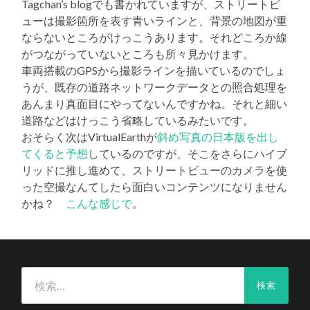
Tagchan’s blogでも書かれていますが、ストリートビ
ューは撮影箇所を表す青いラインと、背景の地図が重
ならないところがけっこうあります。それどころか線
がつながっていないところも所々見かけます。
車両搭載のGPSから撮影ラインを描いているのでしょ
うが、既存の道路ネットワークデータとの照合処理を
あんまり真面目にやってないんですかね。それと細い
道路などはけっこう省略しているみたいです。
おそらく次はVirtualEarthが
斜め写真の日本版を出し
てくると予想
しているのですが、そこをさらにハイブ
リッドに推し進めて、ストリートビューのカメラを使
った空撮なんてしたら面白いコンテンツになりません
かね？
こんな感じで
。
検
索: