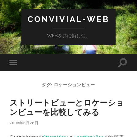
CONVIVIAL-WEB
WEBを共に愉しむ。
検
モ
索
バ
フ
イ
ィ
ル
ー
タグ:
ロケーションビュー
メ
ル
ニ
ド
ュ
を
ストリートビューとロケーショ
ー
切
を
り
ンビューを比較してみる
切
替
り
え
替
る
2008年8月28日
え
る
Google Mapsの
Street View
と
Location View
の比較表