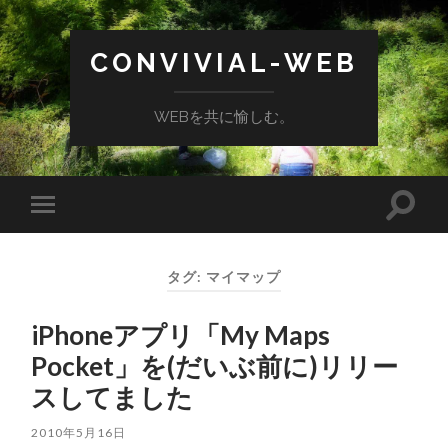
CONVIVIAL-WEB
WEBを共に愉しむ。
検
モ
索
バ
フ
イ
ィ
ル
ー
タグ:
マイマップ
メ
ル
ニ
ド
ュ
を
iPhoneアプリ「My Maps
ー
切
を
り
Pocket」を(だいぶ前に)リリー
切
替
り
え
スしてました
替
る
え
る
2010年5月16日