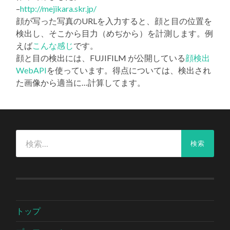
–
http://mejikara.skr.jp/
顔が写った写真のURLを入力すると、顔と目の位置を
検出し、そこから目力（めぢから）を計測します。例
えば
こんな感じ
です。
顔と目の検出には、FUJIFILM が公開している
顔検出
WebAPI
を使っています。得点については、検出され
た画像から適当に…計算してます。
検
索:
トップ