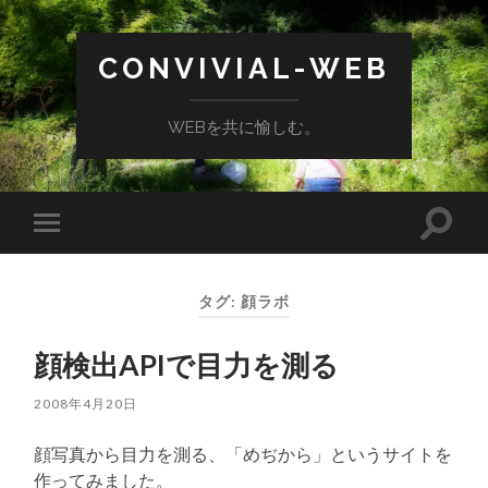
CONVIVIAL-WEB
WEBを共に愉しむ。
検
モ
索
バ
フ
イ
ィ
ル
ー
タグ:
顔ラボ
メ
ル
ニ
ド
ュ
を
顔検出APIで目力を測る
ー
切
を
り
切
替
2008年4月20日
り
え
替
る
え
顔写真から目力を測る、「めぢから」というサイトを
る
作ってみました。