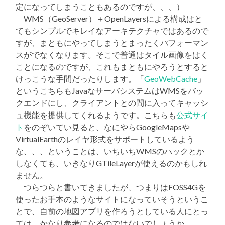
定になってしまうこともあるのですが、、、）
WMS（GeoServer）＋OpenLayersによる構成はと
てもシンプルでキレイなアーキテクチャではあるので
すが、まともにやってしまうとまったくパフォーマン
スがでなくなります。そこで普通はタイル画像をはく
ことになるのですが、これもまともにやろうとすると
けっこうな手間だったりします。「
GeoWebCache
」
というこちらもJavaなサーバシステムはWMSをバッ
クエンドにし、クライアントとの間に入ってキャッシ
ュ機能を提供してくれるようです。こちらも
公式サイ
ト
をのぞいてい見ると、なにやらGoogleMapsや
VirtualEarthのレイヤ形式をサポートしているよう
な、、、ということは、いちいちWMSのハックとか
しなくても、いきなりGTileLayerが使えるのかもしれ
ません。
つらつらと書いてきましたが、つまりはFOSS4Gを
使ったお手本のようなサイトになっていそうというこ
とで、自前の地図アプリを作ろうとしている人にとっ
ては、かなり参考になるのではないでしょうか。