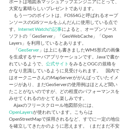
ポートは地図系マッシュアップエンジニアにとって、
大変な素晴らしいプレゼントであります。
もう一つのポイントは、FOSS4Gと呼ばれるオープ
ンソースのGISツールをふんだんに使用している点で
す。
Internet Watchの記事
によると、オープンソース
ソフトの「GeoServer」「GeoWebCache」「Open
Layers」を利用しているとあります。
「
GeoServer
」は上にも書きましたWMS形式の画像
を生成するサーバアプリケーションです。Javaで書か
れているようで、
公式サイト
をみるとOGCの規格を
かなり意識しているように見受けられます。 国内で
はオークニーさんのMapServerががんばっていたイメ
ージがあり、まだGeoServerの使用例はほとんど聞い
たことがないのですが、どの程度のパフォーマンスを
みせてくれるのかとても楽しみです。
Ajaxのフリースクロール地図部分には、
OpenLayers
が使われています。こちらは
OpenStreetMapで採用されるなど、すでに一定の地位
を確立してきたかのように思えます。（まだまだ不安