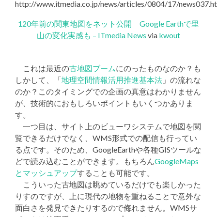
120年前の関東地図をネット公開 Google Earthで里
山の変化実感も – ITmedia News
via
kwout
これは最近の
古地図ブーム
にのったものなのか？も
しかして、「
地理空間情報活用推進基本法
」の流れな
のか？このタイミングでの企画の真意はわかりません
が、技術的におもしろいポイントもいくつかありま
す。
一つ目は、サイト上のビューワシステムで地図を閲
覧できるだけでなく、WMS形式での配信も行ってい
る点です。そのため、GoogleEarthや各種GISツールな
どで読み込むことができます。もちろん
GoogleMaps
とマッシュアップ
することも可能です。
こういった古地図は眺めているだけでも楽しかった
りすのですが、上に現代の地物を重ねることで意外な
面白さを発見できたりするので侮れません。WMSサ