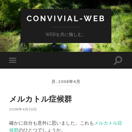
CONVIVIAL-WEB
WEBを共に愉しむ。
検
モ
索
バ
フ
イ
ィ
ル
ー
月:
2008年4月
メ
ル
ニ
ド
ュ
を
メルカトル症候群
ー
切
を
り
切
替
2008年4月30日
り
え
替
る
え
確かに自分も意外に思いました。これも
メルカトル症
る
候群
のひとつでしょうか。