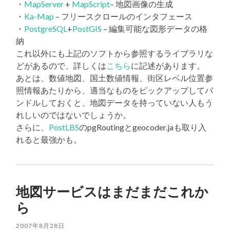
・
MapServer
+
MapScript
– 地図画像の生成
・
Ka-Map
– フリースクロールのインタフェース
・
PostgreSQL
+
PostGIS
– 編集可能な図形データの格
納
これ以外にも上記のソフトから参照するライブラリな
どがあるので、詳しくは
こちら
に記述があります。
あとは、数値地図、国土数値情報、街区レベル位置参
照情報あたりから、適当なものをピックアップしてバ
ンドルしておくと、地図データを持っていない人もう
れしいのではないでしょうか。
さらに、
PostLBS
のpgRoutingとgeocoder.jaも取り入
れると最強かも。
地図サービスはまだまだこれか
ら
2007年8月28日