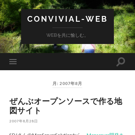
CONVIVIAL-WEB
WEBを共に愉しむ。
検
モ
索
バ
フ
イ
ィ
ル
ー
月:
2007年8月
メ
ル
ニ
ド
ュ
を
ぜんぶオープンソースで作る地
ー
切
を
り
図サイト
切
替
り
え
替
る
2007年8月28日
え
る
SDJさんのMapServerSolutionから、
Mapserver開発キ