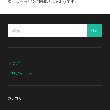
次回も一ヵ月後に開催されるようです。
検
索:
トップ
プロフィール
カテゴリー
geo