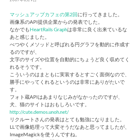
マッシュアップカフェの第2回
に行ってきました。
画像系のAPI提供企業からの発表でした。
なかでも
HeartRails Graph
は非常に良く出来ているな
あと感じました。
べつやくメソッドと呼ばれる円グラフを動的に作成す
るのですが、
文字のサイズや位置を自動的にちょうど良く収めてく
れるそうです。
こういうのはまともに実装するとすごく面倒なので、
勝手にやってくれるというのは非常にありがたいで
す。
フォト蔵APIはあまりなじみがなかったのですが、
犬、猫のサイトはおもしろいです。
http://cute.demos.unoh.net/
リクルートさんの発表はとても勉強になりました。
LLで画像処理って大変そうだなあと思ってましたが、
ImageMagickを使うんですね。