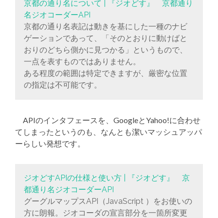
京都の通り名について | 『ジオどす』 京都通り
名ジオコーダーAPI
京都の通り名表記は動きを基にした一種のナビ
ゲーションであって、「そのとおりに動けばと
おりのどちら側かに見つかる」というもので、
一点を表すものではありません。
ある程度の範囲は特定できますが、厳密な位置
の指定は不可能です。
APIのインタフェースを、GoogleとYahoo!に合わせ
てしまったというのも、なんとも潔いマッシュアッパ
ーらしい発想です。
ジオどすAPIの仕様と使い方 | 『ジオどす』 京
都通り名ジオコーダーAPI
グーグルマップスAPI（JavaScript ）をお使いの
方に朗報。ジオコーダの宣言部分を一箇所変更