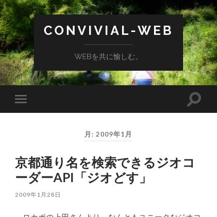
CONVIVIAL-WEB
WEBを共に愉しむ。
検
モ
索
バ
フ
イ
ィ
ル
ー
月:
2009年1月
メ
ル
ニ
ド
ュ
を
京都通り名を検索できるジオコ
ー
切
を
り
ーダーAPI「ジオどす」
切
替
り
え
替
る
2009年1月28日
え
る
ロカポの上田さんより、なんともユニークなジオコ