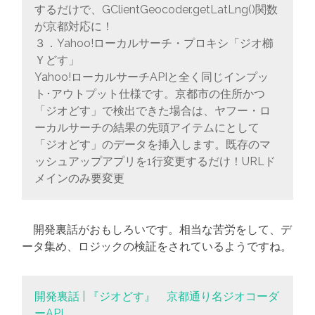
するだけで、GClientGeocoder.getLatLng()関数
が京都対応に！
３．Yahoo!ローカルサーチ・プロキシ「ジオ櫛
Ｙどす」
Yahoo!ローカルサーチAPIと全く同じインプッ
ト･アウトプット仕様です。京都市の住所かつ
「ジオどす」で検出できた場合は、ヤフー・ロ
ーカルサーチの結果の先頭アイテムにとして
「ジオどす」のデータを挿入します。既存のマ
ッシュアップアプリを1行変更するだけ！URLド
メインのみ要変更
開発裏話がおもしろいです。相当な苦労をして、デ
ータ集め、ロジックの検証をされているようですね。
開発裏話 | 『ジオどす』 京都通り名ジオコーダ
ーAPI